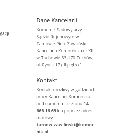
Dane Kancelarii
Komornik Sądowy przy
gacji
Sądzie Rejonowym w
Tarnowie Piotr Zawiliński
Kancelaria Komornicza nr XII
w Tuchowie 33-170 Tuchów,
ul. Rynek 17 ( II piętro )
Kontakt
Kontakt możliwy w godzinach
pracy Kancelarii Komornika
pod numerem telefonu
14
666 16 69
lub poprzez adres
mailowy
tarnow.zawilinski@komor
nik.pl